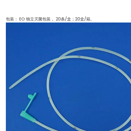
包装： EO 独立灭菌包装， 20条/盒；20盒/箱。