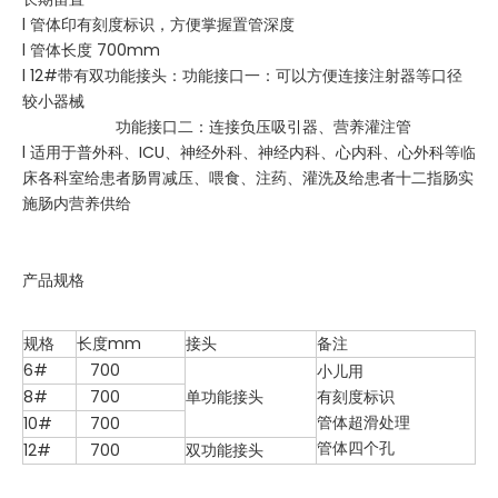
l 管体印有刻度标识，方便掌握置管深度
l 管体长度 700mm
l 12#带有双功能接头：功能接口一：可以方便连接注射器等口径
较小器械
功能接口二：连接负压吸引器、营养灌注管
l 适用于普外科、ICU、神经外科、神经内科、心内科、心外科等临
床各科室给患者肠胃减压、喂食、注药、灌洗及给患者十二指肠实
施肠内营养供给
产品规格
规格
长度mm
接头
备注
6#
700
小儿用
8#
700
单功能接头
有刻度标识
管体超滑处理
10#
700
管体四个孔
12#
700
双功能接头