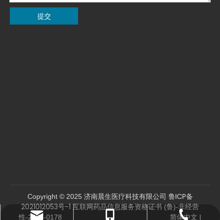
提交
鲁ICP备
Copyright © 2025 济南晨生医疗科技有限公司
2021012053号-1
互联网药品信息服务资格证书 (鲁)-非经营
sales04@jngxj.cn
0531-81287962
13864134550
简体中文
性-2021-0178
|