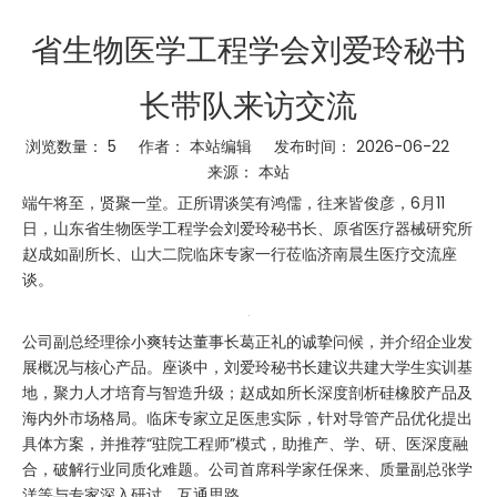
省生物医学工程学会刘爱玲秘书
长带队来访交流
浏览数量：
5
作者： 本站编辑 发布时间： 2026-06-22
来源：
本站
端午将至，贤聚一堂。正所谓谈笑有鸿儒，往来皆俊彦，6月11
日，山东省生物医学工程学会刘爱玲秘书长、原省医疗器械研究所
赵成如副所长、山大二院临床专家一行莅临济南晨生医疗交流座
谈。
公司副总经理徐小爽转达董事长葛正礼的诚挚问候，并介绍企业发
展概况与核心产品。座谈中，刘爱玲秘书长建议共建大学生实训基
地，聚力人才培育与智造升级；赵成如所长深度剖析硅橡胶产品及
海内外市场格局。临床专家立足医患实际，针对导管产品优化提出
具体方案，并推荐“驻院工程师”模式，助推产、学、研、医深度融
合，破解行业同质化难题。公司首席科学家任保来、质量副总张学
洋等与专家深入研讨、互通思路。