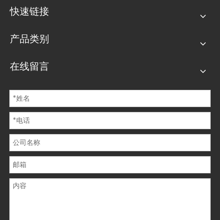
亲密的关系，然而一旦被利害关系所左右，这种亲情关系甚至可能
快速链接
比路人之间的关系更为疏离。这种现象体现出人性在利益诱惑下的
脆弱，表现出人们在面临个人利益与情感、道德抉择时的矛盾与挣
扎。在义利关系的论述上，渔夫将“义”与“利”置于对立的天平两
产品类别
端，强调义是谦让和仁爱的根本，而利则是争夺和伤害的源头。当
人们一味追逐利益而抛弃道义时，社会将会陷入争斗和伤害的泥
在线留言
沼。这种观点不仅彰显了对道德行为的推崇，更表达了对唯利是图
行径的批判。
为进一步说明道德选择的决定性作用，渔夫以尧舜与桀、纣为例，
指出尽管同为人类，却因为面对利害时的不同抉择，而造就了截然
不同的历史评价。尧、舜践行仁义，成为贤明君主;而桀、纣残暴
不仁，沦为无道暴君。这种对比强调个人在利害关头的选择，不仅
塑造了自身的道德品质，更深刻影响着社会的治乱兴衰警示人们警
惕利益对自身品德的侵蚀。最后，渔夫以路人相遇相互礼让的日常
场景为例号召人们在生活中践行“义”的准则，以相互尊重与理解为
先，摒弃对个人利益的过度追逐，才能以仁德与正义推动社会的稳
定与发展。