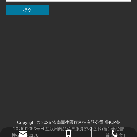
提交
鲁ICP备
Copyright © 2025 济南晨生医疗科技有限公司
2021012053号-1
互联网药品信息服务资格证书 (鲁)-非经营
sales04@jngxj.cn
0531-81287962
13864134550
简体中文
性-2021-0178
|