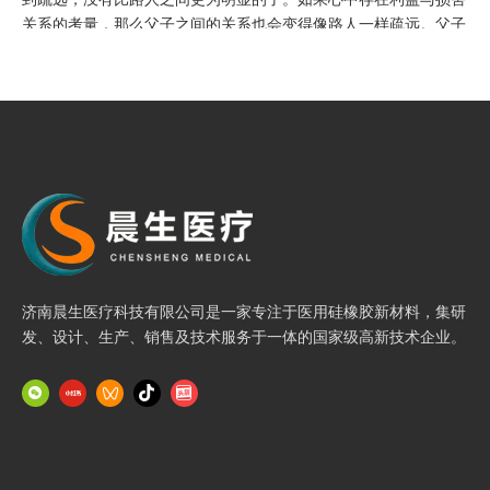
关系的考量，那么父子之间的关系也会变得像路人一样疏远。父子
之间的亲情，是出于天性。然而，有时利益关系甚至能剥夺这种天
性更何况那些本就不存在天性的关系呢?利害关系对人的影响这样
深刻，实在不能不谨慎对待!路人相遇，一过而已，并没有相互伤
害的心思，这是因为他们之间不存在利益与危害的关系。但要是存
在利益与危害的关系那么路人之间、父子之间又该如何抉择呢?如
果路人之间能够以道义相交，更何况是父子之间的亲情呢!所谓
的'义’，是谦让的根本所在;而'利’则是引发争夺的源头。秉持谦让便
会带来仁义，陷入争夺就会带来危害。仁义与危害的差距实在是太
大了。尧和舜是人，桀和纣也是人，人与人本是相同的，然而他们
在仁义和危害方面却有着天壤之别。仁慈的行为源于道义，而危害
的产生则是因为利益。如果不顾道义去争夺利益，那么就会出现臣
济南晨生医疗科技有限公司是一家专注于医用硅橡胶新材料，集研
子杀害君主、儿子杀害父亲这样违背人伦的事情。这样的君臣、父
发、设计、生产、销售及技术服务于一体的国家级高新技术企业。
子，哪里比得上彼此以礼相待的路人呢!”
渔樵论道
这段对话中，渔夫以生动的比喻和深刻的伦理观，向樵夫阐释了坚
守道义的重要性，渔夫从人际关系的亲疏远近切人，以父子和路人
对比，揭示利害关系对人性的深刻影响。父子间的天然亲情本是最