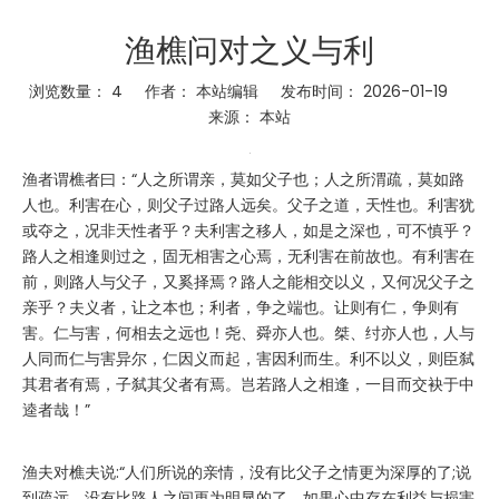
渔樵问对之义与利
浏览数量：
4
作者： 本站编辑 发布时间： 2026-01-19
来源：
本站
渔者谓樵者曰：“人之所谓亲，莫如父子也；人之所渭疏，莫如路
人也。利害在心，则父子过路人远矣。父子之道，天性也。利害犹
或夺之，况非天性者乎？夫利害之移人，如是之深也，可不慎乎？
路人之相逢则过之，固无相害之心焉，无利害在前故也。有利害在
前，则路人与父子，又奚择焉？路人之能相交以义，又何况父子之
亲乎？夫义者，让之本也；利者，争之端也。让则有仁，争则有
害。仁与害，何相去之远也！尧、舜亦人也。桀、纣亦人也，人与
人同而仁与害异尔，仁因义而起，害因利而生。利不以义，则臣弑
其君者有焉，子弑其父者有焉。岂若路人之相逢，一目而交袂于中
逵者哉！”
渔夫对樵夫说:“人们所说的亲情，没有比父子之情更为深厚的了;说
到疏远，没有比路人之间更为明显的了。如果心中存在利益与损害