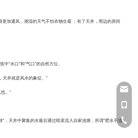
得更加通风，潮湿的天气不怕衣物生霉 ；有了天井，周边的房间
中“水口”和“气口”的自然方位。
端，天井就是风水的象征。”
sales04
也。”
138641
0531-81
财”，天井中聚集的水最后通过暗渠流入自家池塘，所谓“肥水不流