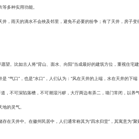
晒衣等多种实用功能。
天井，雨天的滴水不会殃及邻里，避免不必要的纷争；有了天井，房子变
愿望。比如古人将“背山、面水、向阳”当成最好的建筑方位，重视住宅建筑
是 “气口”，也是“水口”，人们认为：“风在天井的上端，水在天井的下
平道，不可深陷落槽，不可潮湿污秽，大厅两边有弄二，墙门常闭，以养气
天地的灵气。
存在天井中。在徽州民居中，人们通常称其为“四水归堂”，其寓意为“聚