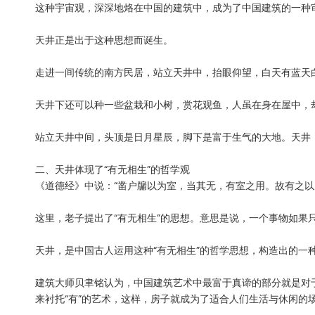
这种宇宙观，深深地烙在中国的建筑中，成为了中国建筑的一种
天井正是出于这种思想而诞生。
走进一间传统的南方民居，站立天井中，抬眼仰望，白天有蓝天
天井下还可以种一些盆栽和小树，赏花观鱼，人虽在身在屋中，
站立天井中间，头顶是日月星辰，脚下是富于生气的大地。天井
二、天井体现了“有无相生”的哲学观
《道德经》中说：“凿户牖以为室，当其无，有室之用。故有之以
这里，老子提出了“有无相生”的思想。意思是说，一个事物如果
天井，是中国古人运用这种“有无相生”的哲学思想，构造出的一
建筑大师贝聿铭认为，中国建筑艺术中最富于真谛的部分就是对于
来衬托“有”的艺术，这样，房子就成为了适合人们生活与休闲的场