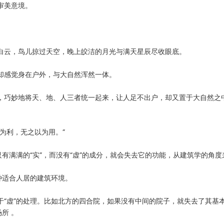
审美意境。
白云，鸟儿掠过天空，晚上皎洁的月光与满天星辰尽收眼底。
却感觉身在户外，与大自然浑然一体。
，巧妙地将天、地、人三者统一起来，让人足不出户，却又置于大自然之
为利，无之以为用。”
只有满满的“实”，而没有“虚”的成分，就会失去它的功能，从建筑学的角
种适合人居的建筑环境。
“虚”的处理。比如北方的四合院，如果没有中间的院子，就失去了其基本的
所 。