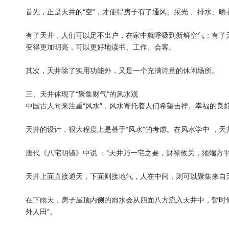
首先，正是天井的“空”，才使得房子有了通风、采光 、排水、
有了天井，人们可以足不出户，在家中就呼吸到新鲜空气；有了
变得更加明亮，可以更好地读书、工作、会客。
其次，天井除了实用功能外，又是一个充满诗意的休闲场所。
三、天井体现了“聚集财气”的风水观
中国古人向来注重“风水”，风水寄托着人们希望吉祥、幸福的良好
天井的设计，很大程度上是基于“风水”的考虑。在风水学中 ，天井
唐代《八宅明镜》中说 ：“天井乃一宅之要，财禄攸关，须端方
天井上面直接通天，下面则接地气，人在中间，则可以聚集来自
在下雨天，房子屋顶内侧的雨水会从四面八方流入天井中，暂时储
外人田”。