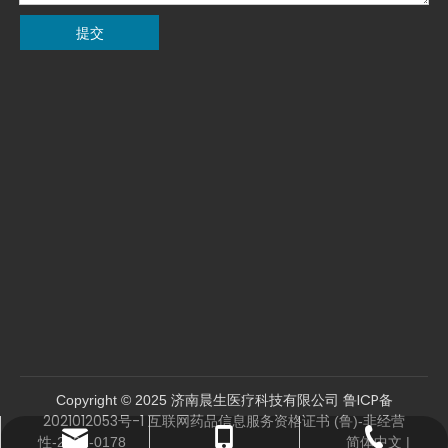
提交
鲁ICP备
Copyright © 2025 济南晨生医疗科技有限公司
2021012053号-1
互联网药品信息服务资格证书 (鲁)-非经营
sales04@jngxj.cn
0531-81287962
13864134550
简体中文
性-2021-0178
|