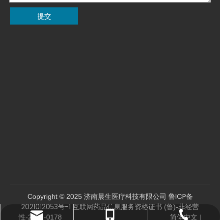
提交
鲁ICP备
Copyright © 2025 济南晨生医疗科技有限公司
2021012053号-1
互联网药品信息服务资格证书 (鲁)-非经营
sales04@jngxj.cn
0531-81287962
13864134550
简体中文
性-2021-0178
|