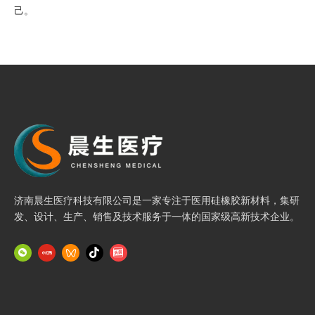
己。
蜜蜂忙碌一天，人见人爱;蚊子整日奔波，人人喊打!多么忙不重
要，忙什么才重要! 一次重要的抉择胜过千百次的努力! 今天的生活
是由三、五年前选择决定的，而三、五年后的生活是由今天决定。
圆规为什么可以画圆?因为脚在走，心不变。你为什么不能圆
梦?因为心不定，脚不动。奇迹，还有个名字叫努力!
人与人之间的差异，其实很简单：你在赖床，他在锻炼;你在应付
工作，他在用心工作;你在完成今天的计划，他在策划明年的计
划。假期总比期待的短，但现在的努力都是为了将来毫不费力。
济南晨生医疗科技有限公司是一家专注于医用硅橡胶新材料，集研
生活的抉择，要有智慧!古人云:富不学，富不长;穷不学，穷不尽!要
发、设计、生产、销售及技术服务于一体的国家级高新技术企业。
想改变口袋，先要改变脑袋! 旅游需要导游，人生也需要导师! 读万
卷书，不如行万里路，行万里路，不如阅人无数，阅人无数，不如
名师指路，名师指路不如跟随成功者的脚步!